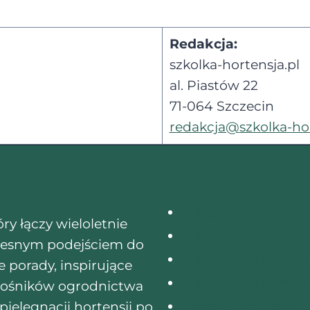
Redakcja:
szkolka-hortensja.pl
al. Piastów 22
71-064 Szczecin
redakcja@
szkolka-ho
Sklep ogrodniczy 
ry łączy wieloletnie
Sklep ogrodniczy 
zesnym podejściem do
Sklep ogrodniczy Bi
e porady, inspirujące
Sklep ogrodniczy 
iłośników ogrodnictwa
Sklep ogrodniczy L
elęgnacji hortensji po