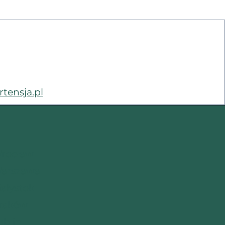
rtensja.pl
Wrocław
Warszawa
ałystok
Kraków
ublin