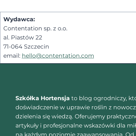
Wydawca:
Contentation sp. z o.o.
al. Piastów 22
71-064 Szczecin
email:
hello@contentation.com
Szkółka Hortensja
to blog ogrodniczy, któ
doświadczenie w uprawie roślin z nowoc
dzielenia się wiedzą. Oferujemy praktyczn
artykuły i profesjonalne wskazówki dla m
na każdym poziomie zaawansowania. Od pi