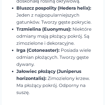
doskonałą rośliną okrywową.
Bluszcz pospolity (Hedera helix):
Jeden z najpopularniejszych
gatunków. Tworzy gęste pokrycie.
Trzmielina (Euonymus):
Niektóre
odmiany mają płożący pokrój. Są
zimozielone i dekoracyjne.
Irga (Cotoneaster):
Posiada wiele
odmian płożących. Tworzy gęste
dywany.
Jałowiec płożący (Juniperus
horizontalis):
Zimozielony krzew.
Ma płożący pokrój. Odporny na
suszę.