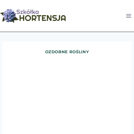
Przejdź
do
treści
OZDOBNE ROŚLINY