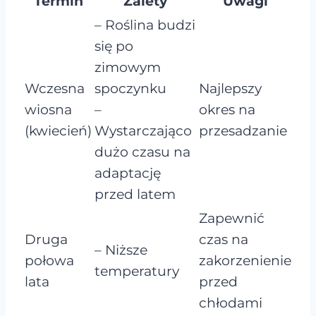
Termin
Zalety
Uwagi
– Roślina budzi
się po
zimowym
Wczesna
spoczynku
Najlepszy
wiosna
–
okres na
(kwiecień)
Wystarczająco
przesadzanie
dużo czasu na
adaptację
przed latem
Zapewnić
Druga
czas na
– Niższe
połowa
zakorzenienie
temperatury
lata
przed
chłodami