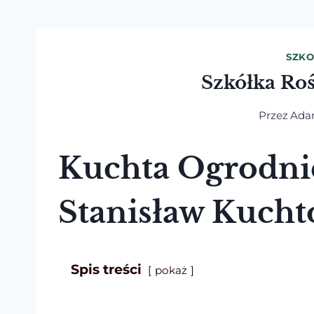
SZKO
Szkółka Ro
Przez
Ad
Kuchta Ogrodnic
Stanisław Kucht
Spis treści
pokaż